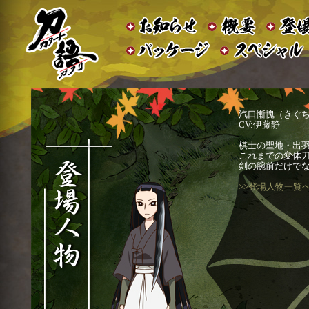
汽口慚愧（きぐ
CV:伊藤静
棋士の聖地・出
これまでの変体
剣の腕前だけで
>>登場人物一覧