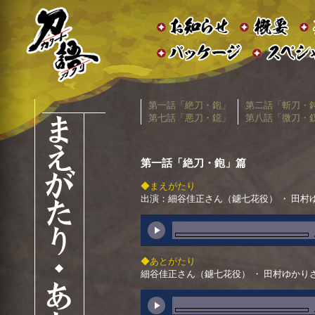
第一話「絶刀・鉋」
第二話「斬刀・
第七話「悪刀・鐚」
第八話「微刀・
第一話「絶刀・鉋」篇
◆まえがたり
出演：細谷佳正さん（鑢七花役） ・ 田村
◆あとがたり
細谷佳正さん（鑢七花役） ・ 田村ゆかり