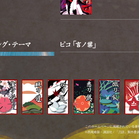
2013年6月5日発売
(キューンミュージック)
初回生産限定盤 (CD+DVD)
KSCL2253～2254 / ￥1,500(ta
通常盤(CD)
KSCL2255 / ￥1,200(tax in)
火付け役であり、WEB出身アーティ
Bユーザーを中心に多くのファンに支
このホームページに掲載されている著
日本のみならずアジアや欧米各国でも
©西尾維新・講談社 / 「刀語」製作委
ンライブを成功させるなど、 日本の