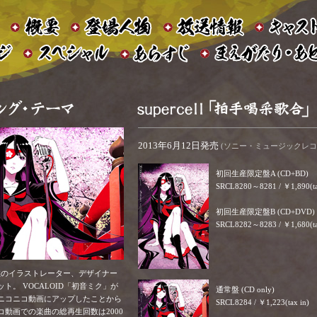
2013年6月12日発売
(ソニー・ミュージックレコ
初回生産限定盤A (CD+BD)
SRCL8280～8281 / ￥1,890(ta
初回生産限定盤B (CD+DVD)
SRCL8282～8283 / ￥1,680(ta
数のイラストレーター、デザイナー
ト。 VOCALOID「初音ミク」が
通常盤 (CD only)
ニコニコ動画にアップしたことから
SRCL8284 / ￥1,223(tax in)
動画での楽曲の総再生回数は2000