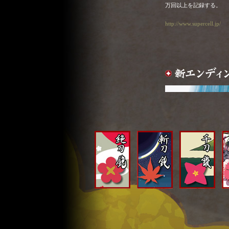
万回以上を記録する。
http://www.supercell.jp/
「両声類」という言葉の
ストの先駆者としてWE
持されている。 最近は
大人気。 各地でワンマ