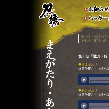
第一話「絶刀・鉋
第七話「悪刀・鐚
第十話「誠刀・銓
◆まえがたり
細谷佳正さん（鑢七
◆あとがたり
細谷佳正さん（鑢七