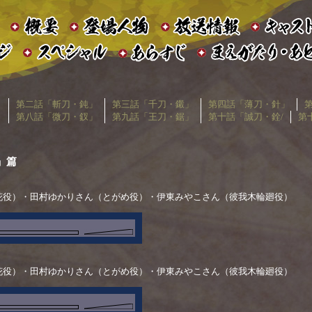
」
第二話「斬刀・鈍」
第三話「千刀・鎩」
第四話「薄刀・針」
」
第八話「微刀・釵」
第九話「王刀・鋸」
第十話「誠刀・銓/
第
」篇
花役）・田村ゆかりさん（とがめ役）・伊東みやこさん（彼我木輪廻役）
花役）・田村ゆかりさん（とがめ役）・伊東みやこさん（彼我木輪廻役）