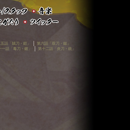
第五話「賊刀・鎧」
第六話「双刀・鎚」
十一話「毒刀・鍍」
第十二話「炎刀・銃」