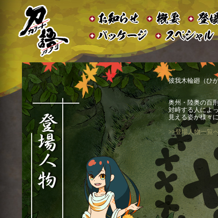
彼我木輪廻（ひが
奥州・陸奥の百
対峙する人によ
見える姿が様々に
>>登場人物一覧