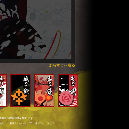
あらすじへ戻る
作物の無断利用を禁じます。
員会 ｜
お問い合わせ
|
プライバシーポリシー