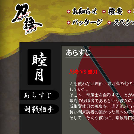
忍者 VS 無刀
刀を使わない剣術・虚刀流の七代
していた。
そこへ、奇策士を自称する、とが
幕府の役職者であるという彼女の
成形変体刀の蒐集を、虚刀流の当
長い間来訪者の無かった島への突
そして、そんな彼らに、暗殺専門