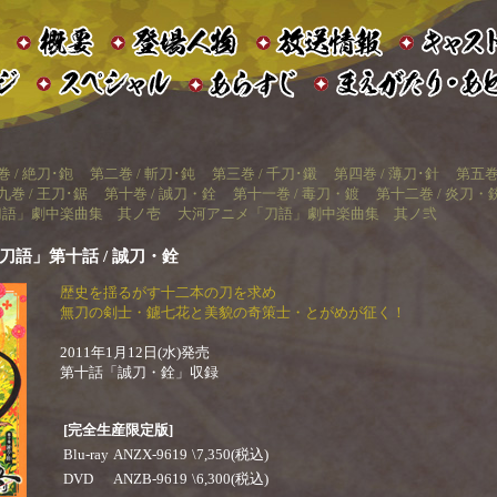
 / 絶刀･鉋
第二巻 / 斬刀･鈍
第三巻 / 千刀･鎩
第四巻 / 薄刀･針
第五巻
九巻 / 王刀･鋸
第十巻 / 誠刀・銓
第十一巻 / 毒刀・鍍
第十二巻 / 炎刀・
刀語」劇中楽曲集 其ノ壱
大河アニメ「刀語」劇中楽曲集 其ノ弐
D 「刀語」第十話 / 誠刀・銓
歴史を揺るがす十二本の刀を求め
無刀の剣士・鑢七花と美貌の奇策士・とがめが征く！
2011年1月12日(水)発売
第十話「誠刀・銓」収録
[完全生産限定版]
Blu-ray
ANZX-9619
\7,350(税込)
DVD
ANZB-9619
\6,300(税込)