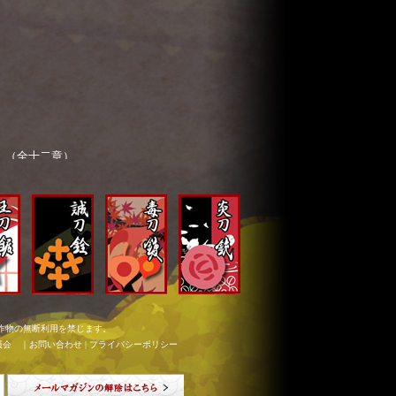
章」（全十二章）
目・鑢六枝の真実！
定姫（CV：戸松遥）」フルバージョン
作物の無断利用を禁じます。
員会 ｜
お問い合わせ
|
プライバシーポリシー