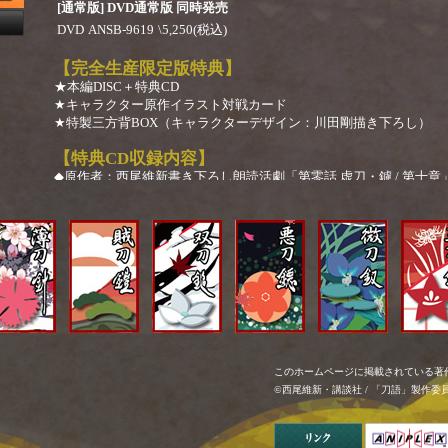
[通常版]
DVD通常版 同時発売
DVD
ANSB-9619
\5,250(税込)
【完全生産限定版特典】
★本編DISC＋特典CD
★キャラクター原作イラスト対戦カード
★特製三方背BOX（キャラクターデザイン：川田剛描き下ろし）
【特典CD収録内容】
◆原作者：西尾維新書き下ろし朗読活劇「第零話 虚刀・鑢 / 第十
原作者：西尾維新完全書き下ろしにより遂に語られる、虚刀流六代
「大乱の英雄」と呼ばれた、旧(ふる)き刀の物語！
脚本：西尾維新
朗読：伊東みやこ（彼我木輪廻 役）
◆誠刀・銓エンディングテーマ「否、と姫は全てを語らず /歌：否
◆あとがたり完全版
このホームページに掲載されている著
©西尾維新・講談社 / 「刀語」製作委