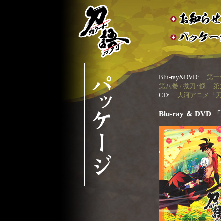
Blu-ray&DVD:
第一巻
第八巻 / 微刀･釵
第
CD:
大河アニメ「
Blu-ray ＆ DV