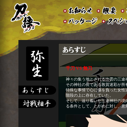
千刀 VS 無刀
神々の集う地とされる出雲の三途
その神社の長である敦賀迷彩が所
特殊な事情で心に傷を負った女性
階段の上に存在していた。
そして、辿り着いた三途神社の境
る条件として、とがめに対し、意